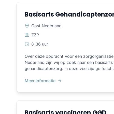
Basisarts Gehandicaptenzo
Oost Nederland
ZZP
8-36 uur
Over deze opdracht Voor een zorgorganisatie 
Nederland zijn wij op zoek naar een basisarts
gehandicaptenzorg. In deze veelzijdige functie
belangrijke bijdrage aan de gezondheid, zelfst
van leven van mensen met een verstandelijke beperki
Meer informatie
met cliënten met uiteenlopende en vaak com
zorgvragen, waarbij je verder kijkt dan allee
met een multidisciplinair team bied je persoo
draag je bij aan passende behandeling en begele
Basisarts vaccineren GGD
werkomgeving Je maakt deel uit van een multid