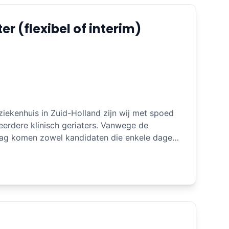
er (flexibel of interim)
ekenhuis in Zuid-Holland zijn wij met spoed
e klinisch geriaters. Vanwege de
ag komen zowel kandidaten die enkele dagen
jn als geriaters die fulltime inzetbaar zijn
beschikbaar
ntact. De opdracht U wordt
okken en professionele vakgroep Geriatrie,
 rol vervult binnen zowel de klinische als
org. U combineert directe patiëntenzorg met
e samenwerking. Uw werkzaamheden