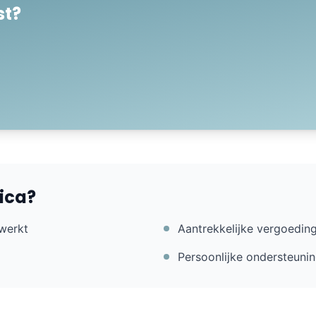
st?
ica?
 werkt
Aantrekkelijke vergoedin
Persoonlijke ondersteuni