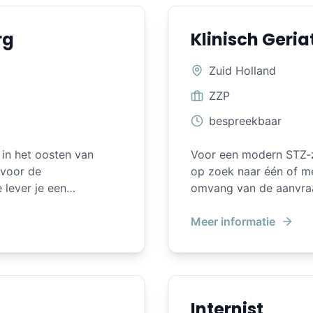
rg
Klinisch Geriat
Zuid Holland
ZZP
bespreekbaar
in het oosten van
Voor een modern STZ-zi
 voor de
op zoek naar één of meerder
 lever je een
omvang van de aanvra
andigheid en kwaliteit
per week beschikbaar zi
ng. Je werkt
nadrukkelijk in aanmerking. Ook wanneer u beperkt 
Meer informatie
plexe medische
bent, komen wij graag met u in co
n de diagnose. Samen
onderdeel van een betr
nsgerichte zorg en
waar u een afwisselende
iding. De
poliklinische ouderenz
Internist
isciplinair
supervisie en multidisciplinair