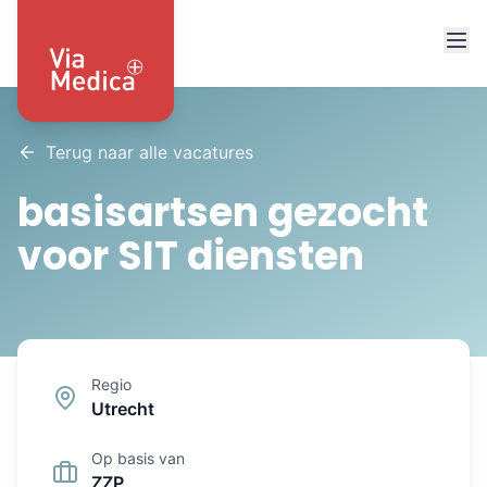
Terug naar alle vacatures
basisartsen gezocht
voor SIT diensten
Regio
Utrecht
Op basis van
ZZP