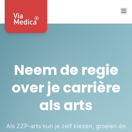
Neem de regie
over je carrière
als arts
Als ZZP-arts kun je zelf kiezen, groeien én