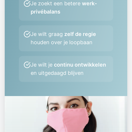
Je zoekt een betere
werk-
privébalans
Je wilt graag
zelf de regie
houden over je loopbaan
Je wilt je
continu ontwikkelen
en uitgedaagd blijven