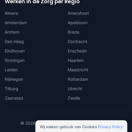
Werken in de Zorg per Regio
Almere
Amersfoort
Amsterdam
Apeldoorn
Arnhem
Breda
Den Haag
Dordrecht
Eindhoven
Enschede
Groningen
Haarlem
Leiden
Maastricht
Nijmegen
Rotterdam
Tilburg
Utrecht
Zaanstad
Zwolle
©
2026
ViaMedica. Alle rechten voorbehouden.
Wij maken gebruik van Cookies
Privacy Policy