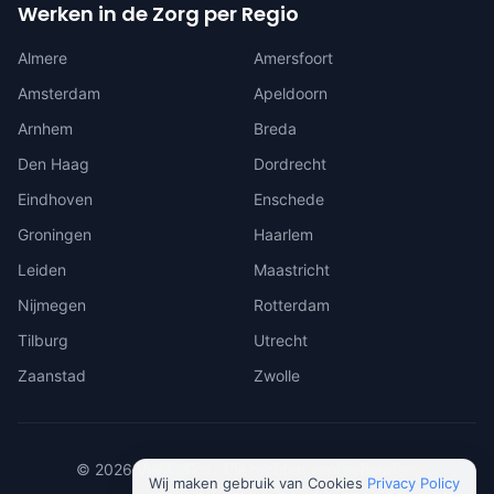
Werken in de Zorg per Regio
Almere
Amersfoort
Amsterdam
Apeldoorn
Arnhem
Breda
Den Haag
Dordrecht
Eindhoven
Enschede
Groningen
Haarlem
Leiden
Maastricht
Nijmegen
Rotterdam
Tilburg
Utrecht
Zaanstad
Zwolle
©
2026
ViaMedica. Alle rechten voorbehouden.
Wij maken gebruik van Cookies
Privacy Policy