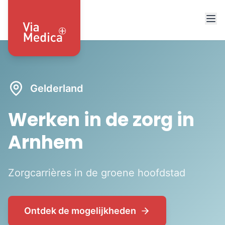
Gelderland
Werken in de zorg in
Arnhem
Zorgcarrières in de groene hoofdstad
Ontdek de mogelijkheden