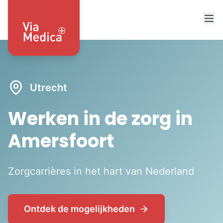
Utrecht
Werken in de zorg in
Amersfoort
Zorgcarrières in het hart van Nederland
Ontdek de mogelijkheden