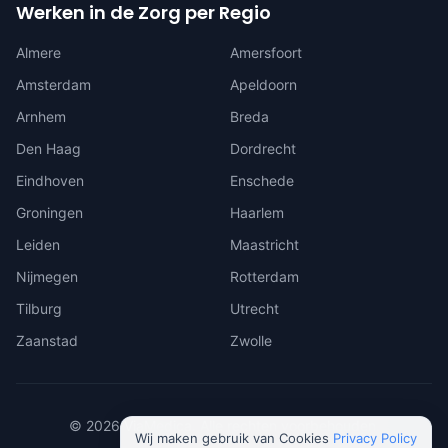
Werken in de Zorg per Regio
Almere
Amersfoort
Amsterdam
Apeldoorn
Arnhem
Breda
Den Haag
Dordrecht
Eindhoven
Enschede
Groningen
Haarlem
Leiden
Maastricht
Nijmegen
Rotterdam
Tilburg
Utrecht
Zaanstad
Zwolle
©
2026
ViaMedica. Alle rechten voorbehouden.
Wij maken gebruik van Cookies
Privacy Policy