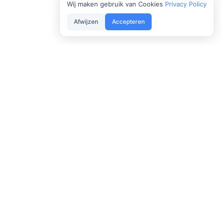
Wij maken gebruik van Cookies
Privacy Policy
Afwijzen
Accepteren
Meer dan 20 jaar specialist in de flexibele
samenwerking met artsen en medische specialisten
binnen de Nederlandse gezondheidszorg.
A House of Talents Company
Navigatie